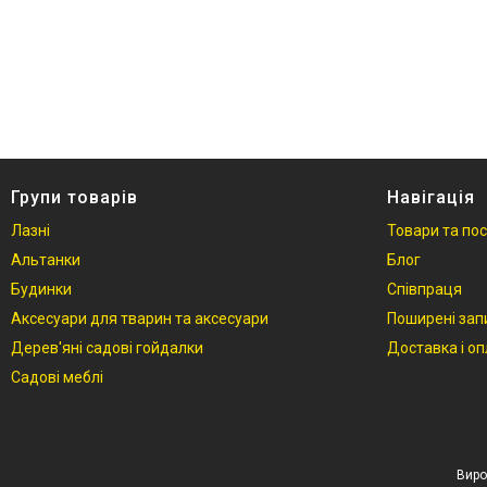
Фотогалерея
Відгуки
Групи товарів
Навігація
Лазні
Товари та по
Альтанки
Блог
Будинки
Співпраця
Аксесуари для тварин та аксесуари
Поширені зап
Дерев'яні садові гойдалки
Доставка і о
Садові меблі