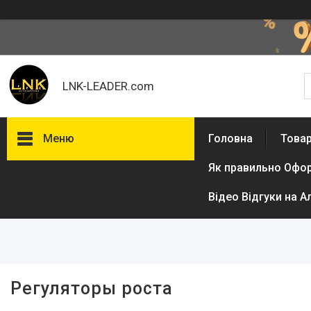
LNK-LEADER.com
Меню
Головна
Товар
Як правильно Офо
Фільтри
Відео Відгуки на А
Ціна
Регуляторы роста
Товари та послуги
Доставка і оплата