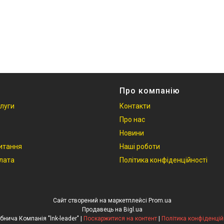
Про компанію
слуги
Контакти
Про нас
Новини
итання
Наші роботи
плата
Політика конфіденційності
Сайт створений на маркетплейсі
Prom.ua
Продавець на Bigl.ua
Виробнича Компанія "lnk-leader" |
Поскаржитися на контент
|
Політика конфіденцій