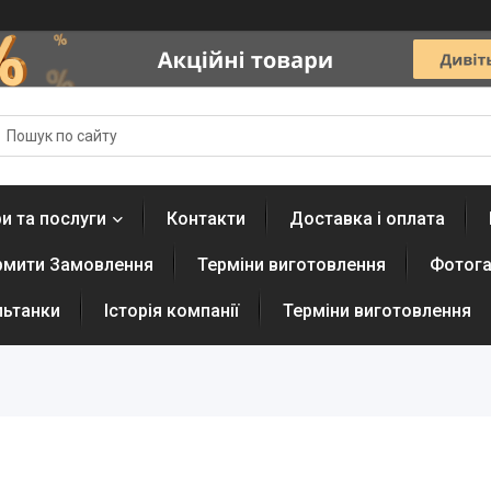
и та послуги
Контакти
Доставка і оплата
рмити Замовлення
Терміни виготовлення
Фотога
льтанки
Історія компанії
Терміни виготовлення