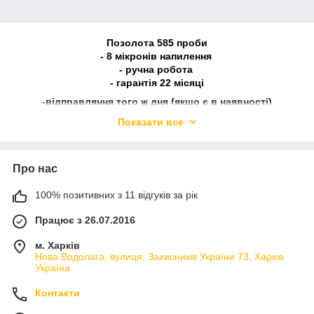
Позолота 585 проби
- 8 мікронів напилення
- ручна робота
- гарантія 22 місяці
-відправляння того ж дня (якщо є в наявності)
Показати все
У наявності всі розміри від 15 р -23 р
Відсилання упродовж дня!
Наш сайт:
lnk-leader.com
Про нас
Замовити телефоном:
099-400-59-37, 093-10-83-049
100% позитивних з 11 відгуків за рік
068-819-93-50
Закази приймаємо з 8:00 до 5400
Працює з 26.07.2016
м. Харків
Нова Водолага, вулиця, Захисників України 73, Харків,
Україна
Контакти