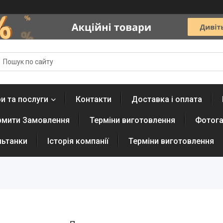
и та послуги
Контакти
Доставка і оплата
рмити Замовлення
Терміни виготовлення
Фотога
льтанки
Історія компанії
Терміни виготовлення