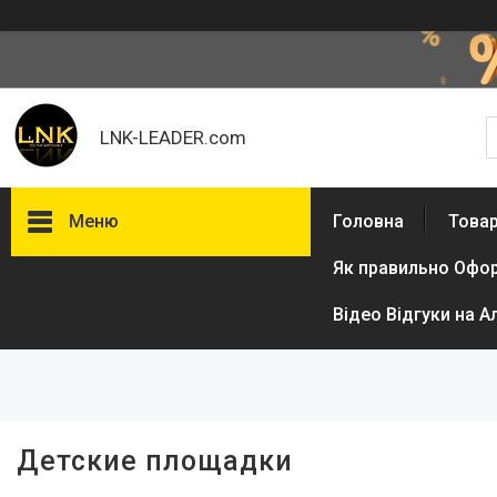
LNK-LEADER.com
Меню
Головна
Товар
Як правильно Офо
Фільтри
Відео Відгуки на А
Ціна
Детские площадки
Товари та послуги
Доставка і оплата