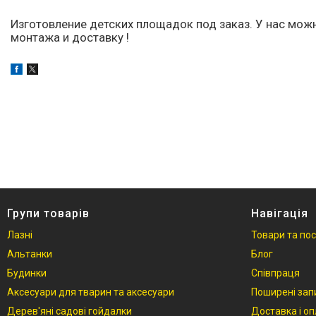
Изготовление детских площадок под заказ. У нас мож
Фотогалерея
монтажа и доставку !
Відгуки
Групи товарів
Навігація
Лазні
Товари та по
Альтанки
Блог
Будинки
Співпраця
Аксесуари для тварин та аксесуари
Поширені зап
Дерев'яні садові гойдалки
Доставка і о