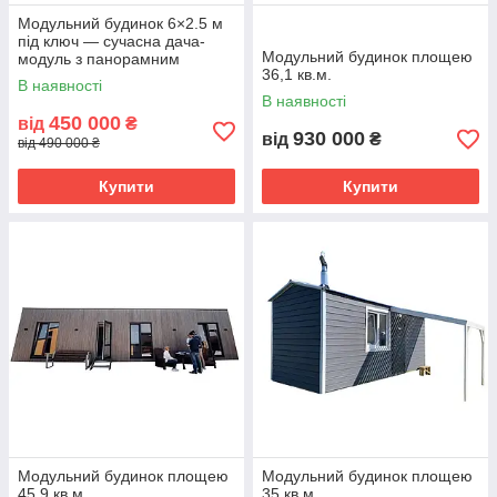
Модульний будинок 6×2.5 м
під ключ — сучасна дача-
Модульний будинок площею
модуль з панорамним
36,1 кв.м.
склінням, терасою та LED-
В наявності
підсвіткою
В наявності
450 000
від
₴
930 000
від
₴
від 490 000 ₴
Купити
Купити
Модульний будинок площею
Модульний будинок площею
45,9 кв.м.
35 кв.м.