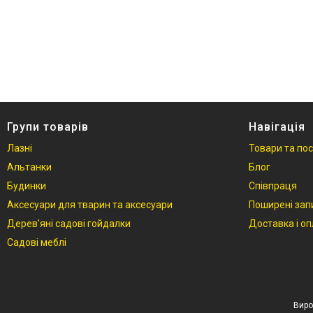
Фотогалерея
Відгуки
Групи товарів
Навігація
Лазні
Товари та по
Альтанки
Блог
Будинки
Співпраця
Аксесуари для тварин та аксесуари
Поширені зап
Дерев'яні садові гойдалки
Доставка і о
Садові меблі