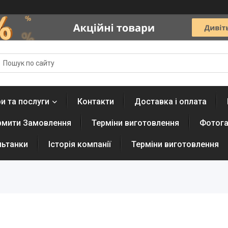
и та послуги
Контакти
Доставка і оплата
рмити Замовлення
Терміни виготовлення
Фотога
льтанки
Історія компанії
Терміни виготовлення