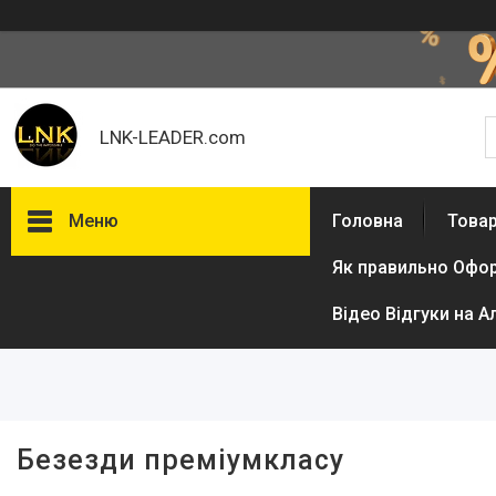
LNK-LEADER.com
Меню
Головна
Товар
Як правильно Офо
Фільтри
Відео Відгуки на А
Ціна
Безезди преміумкласу
Товари та послуги
Доставка і оплата