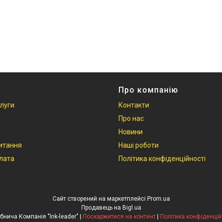
Про компанію
слуги
Контакти
Про нас
Новини
итання
Наші роботи
плата
Політика конфіденційності
Сайт створений на маркетплейсі
Prom.ua
Продавець на Bigl.ua
Виробнича Компанія "lnk-leader" |
Поскаржитися на контент
|
Політика конфіденцій